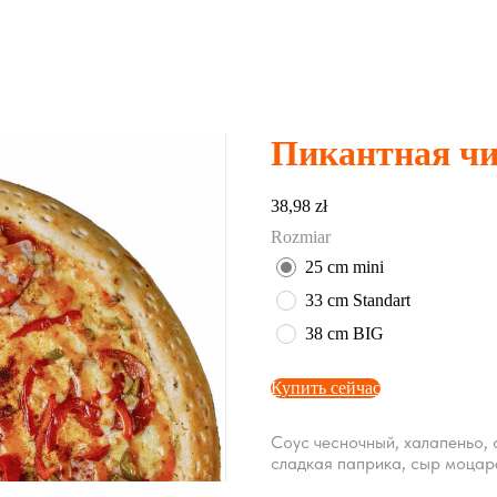
Пикантная ч
38,98
zł
Rozmiar
25 cm mini
33 cm Standart
38 cm BIG
Купить сейчас
Соус чесночный, халапеньо, 
сладкая паприка, сыр моцар