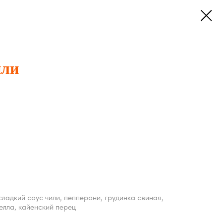
или
сладкий соус чили, пепперони, грудинка свиная,
елла, кайенский перец