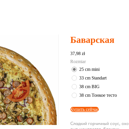
Баварская
37,98
zł
Rozmiar
25 cm mini
33 cm Standart
38 cm BIG
38 cm Тонкое тесто
Купить сейчас
Сладкий горчичный соус, охо
сыр моцарелла, базилик