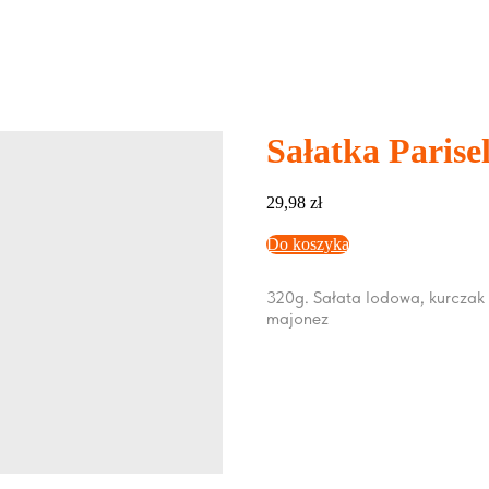
Sałatka Parise
29,98
zł
Do koszyka
320g. Sałata lodowa, kurczak
majonez