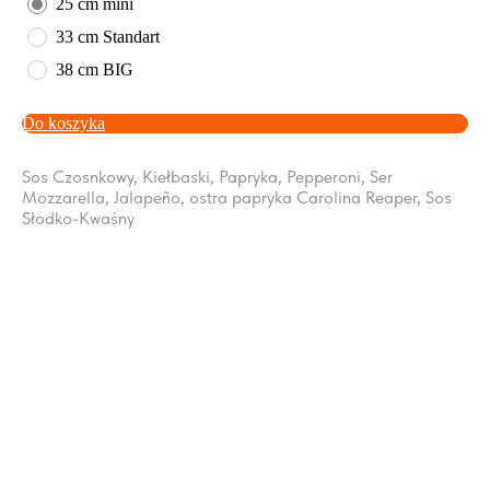
25 cm mini
33 cm Standart
38 cm BIG
Do koszyka
Sos Czosnkowy, Kiełbaski, Papryka, Pepperoni, Ser
Mozzarella, Jalapeño, ostra papryka Carolina Reaper, Sos
Słodko-Kwaśny