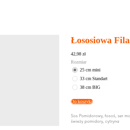
Łososiowa Fila
42,98
zł
Rozmiar
25 cm mini
33 cm Standart
38 cm BIG
Do koszyka
Sos Pomidorowy, łosoś, ser mozz
świeży pomidory, cytryna