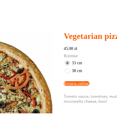
Vegetarian piz
45,98
zł
Rozmiar
33 cm
38 cm
Купить сейчас
Tomato sauce, tomatoes, mushr
mozzarella cheese, basil