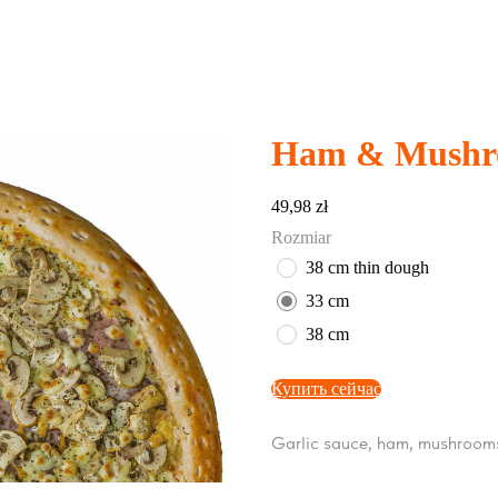
Ham & Mushr
49,98
zł
Rozmiar
38 cm thin dough
33 cm
38 cm
Купить сейчас
Garlic sauce, ham, mushrooms